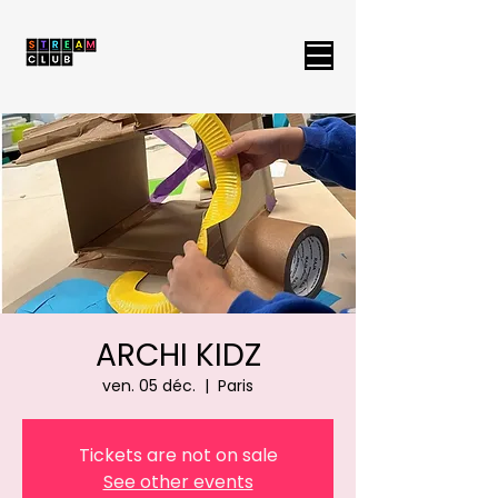
ARCHI KIDZ
ven. 05 déc.
  |  
Paris
Tickets are not on sale
See other events