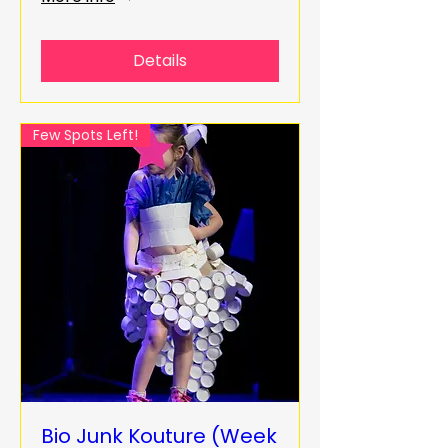
Details
Few Spots Left!
Bio Junk Kouture (Week