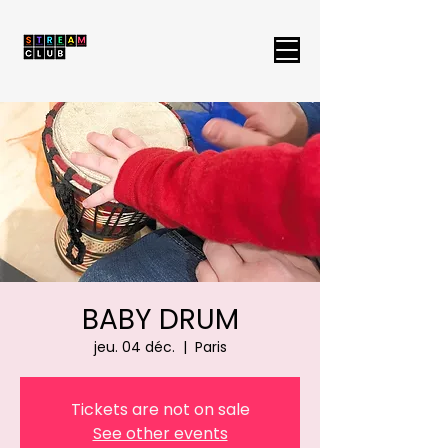
BABY DRUM
jeu. 04 déc.
  |  
Paris
Tickets are not on sale
See other events