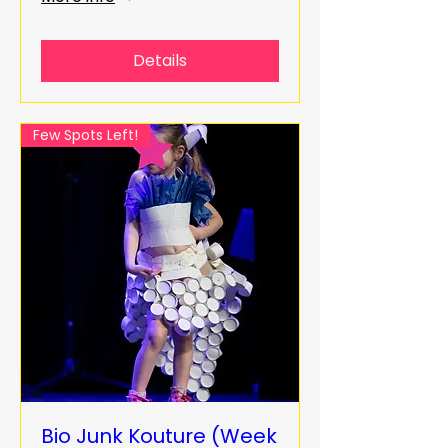
Details
Few Spots Left!
Bio Junk Kouture (Week