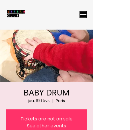
BABY DRUM
jeu. 19 févr.
  |  
Paris
Tickets are not on sale
See other events