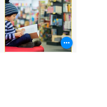
Multiple Dates
BOOK CLUB
jeu. 18 déc.
More info
Details